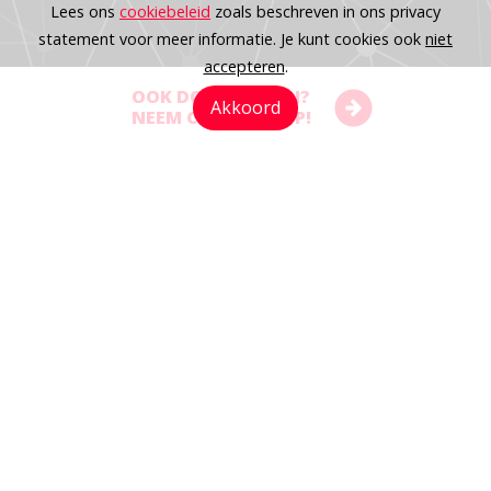
Lees ons
cookiebeleid
zoals beschreven in ons privacy
statement voor meer informatie. Je kunt cookies ook
niet
accepteren
.
OOK DOELTREFFEN?
Akkoord
NEEM CONTACT OP!
WIJ ZIJN MGEN
THE (ONLINE) EXPERIENCE BUILDERS
Wij ontwikkelen en organiseren toonaangevende
(online) marketingbelevenissen en strategieën in
diverse branches en voor verschillende organisaties.
Wij brengen jouw (online) live communicatie tot leven
en genereren doeltreffende belevingsmarketing in al
zijn facetten, keer op keer tot in de finesses. Want een
vakkundig oog voor detail zit ons in de genen.